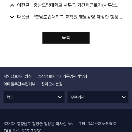
충남도립대학교 사무국 기간제근로자(사무보조) 최종합격자 공고
「충남도립대학교 교직원 행동강령」제정안 행정예고
목록
개인정보처리방침
영상정보처리기기운영관리방침
이메일무단수집거부
찾아오시는길
학과
부속기관
33303 충청남도 청양군 청양읍 학사길 55
TEL
041-635-6600
FAX
041-635-7950