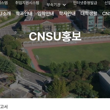
시스템
취업지원시스템
인터넷증명발급
신
부속기관
U소개
학과안내
입학안내
학사안내
대학생활
CN
CNSU홍보
보고서