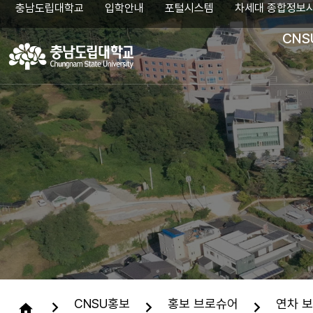
충남도립대학교
입학안내
포털시스템
차세대 종합정보
CNS
검
색
어
입
력
CNSU홍보
홍보 브로슈어
연차 