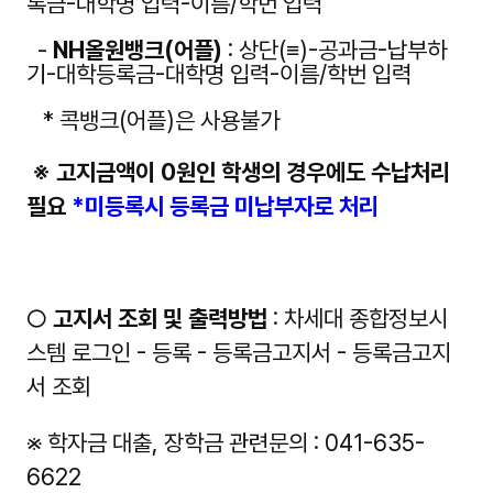
록금-대학명 입력-이름/학번 입력
-
NH올원뱅크(어플)
: 상단(≡)-공과금-납부하
기-대학등록금-대학명 입력-이름/학번 입력
* 콕
뱅
크
(
어
플
)
은
사용불가
※ 고지금액이 0원인 학생의 경우에도 수납처리
필요
*미등록시 등록금 미납부자로 처리
○
고지서 조회 및 출력방법
: 차세대 종합정보시
스템 로그인 - 등록 - 등록금고지서 - 등록금고지
서 조회
※ 학자금 대출, 장학금 관련문의 : 041-635-
6622