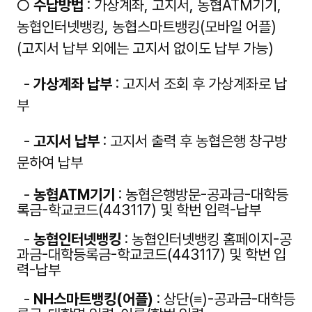
○
수납방법
:
가상계좌, 고지서, 농협ATM기기,
농협인터넷뱅킹, 농협스마트뱅킹(모바일 어플)
(
고지서 납부 외에는 고지서 없이도 납부 가능)
-
가상계좌 납부
: 고지서 조회 후 가상계좌로 납
부
-
고지서 납부
: 고지서 출력 후 농협은행 창구방
문하여 납부
-
농협ATM기기
: 농협은행방문-공과금-대학등
록금-학교코드(443117) 및 학번 입력-납부
-
농협인터넷뱅킹
: 농협인터넷뱅킹 홈페이지-공
과금-대학등록금-학교코드(443117) 및 학번 입
력-납부
-
NH스마트뱅킹(어플)
: 상단(≡)-공과금-대학등