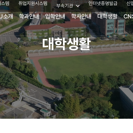
시스템
취업지원시스템
인터넷증명발급
신
부속기관
U소개
학과안내
입학안내
학사안내
대학생활
CN
대학생활