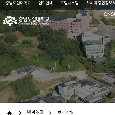
충남도립대학교
입학안내
포털시스템
차세대 종합정보
CNS
검
색
어
입
력
대학생활
공지사항