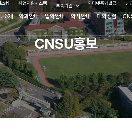
시스템
취업지원시스템
인터넷증명발급
신
부속기관
U소개
학과안내
입학안내
학사안내
대학생활
CN
CNSU홍보