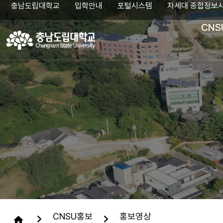
충남도립대학교
입학안내
포털시스템
차세대 종합정보
CNS
검
색
어
입
력
CNSU홍보
홍보영상