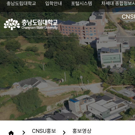
충남도립대학교
입학안내
포털시스템
차세대 종합정보
CNS
검
색
어
입
력
CNSU홍보
홍보영상