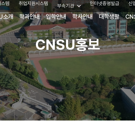
시스템
취업지원시스템
인터넷증명발급
신
부속기관
U소개
학과안내
입학안내
학사안내
대학생활
CN
CNSU홍보